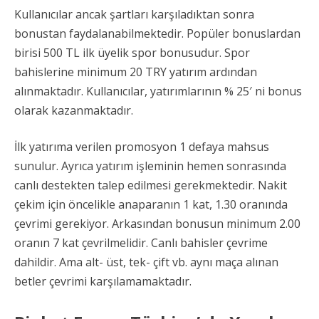
Kullanıcılar ancak şartları karşıladıktan sonra
bonustan faydalanabilmektedir. Popüler bonuslardan
birisi 500 TL ilk üyelik spor bonusudur. Spor
bahislerine minimum 20 TRY yatırım ardından
alınmaktadır. Kullanıcılar, yatırımlarının % 25′ ni bonus
olarak kazanmaktadır.
İlk yatırıma verilen promosyon 1 defaya mahsus
sunulur. Ayrıca yatırım işleminin hemen sonrasında
canlı destekten talep edilmesi gerekmektedir. Nakit
çekim için öncelikle anaparanın 1 kat, 1.30 oranında
çevrimi gerekiyor. Arkasından bonusun minimum 2.00
oranın 7 kat çevrilmelidir. Canlı bahisler çevrime
dahildir. Ama alt- üst, tek- çift vb. aynı maça alınan
betler çevrimi karşılamamaktadır.