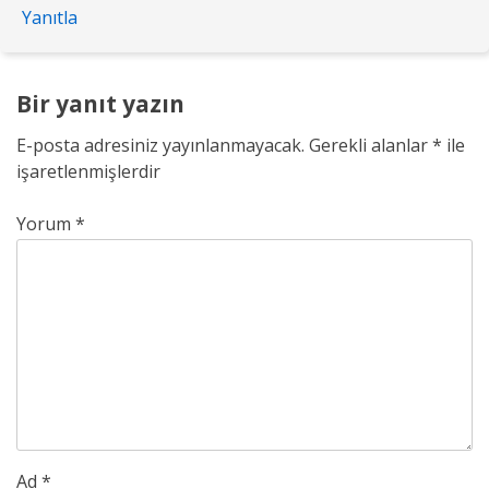
Yanıtla
Bir yanıt yazın
E-posta adresiniz yayınlanmayacak.
Gerekli alanlar
*
ile
işaretlenmişlerdir
Yorum
*
Ad
*