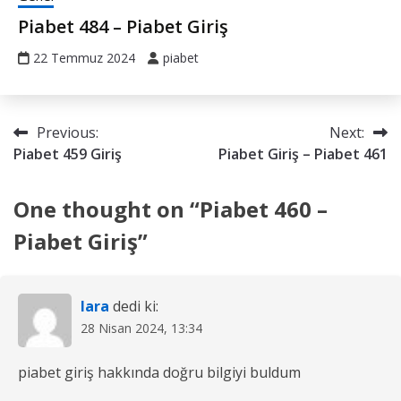
Piabet 484 – Piabet Giriş
22 Temmuz 2024
piabet
Yazı
Previous:
Next:
Piabet 459 Giriş
Piabet Giriş – Piabet 461
gezinmesi
One thought on “
Piabet 460 –
Piabet Giriş
”
lara
dedi ki:
28 Nisan 2024, 13:34
piabet giriş hakkında doğru bilgiyi buldum