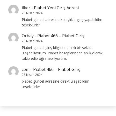
ilker
-
Piabet Yeni Giriş Adresi
28 Nisan 2024
Piabet güncel adresine kolaylıkla giriş yapabildim
teşekkürler
Orbay
-
Piabet 466 – Piabet Giriş
28 Nisan 2024
Piabet güncel giriş bilgilerine hızlı bir şekilde
ulaşabiliyorum. Piabet hesaplarından anlık olarak
takip edip öğrenebiliyorum.
cem
-
Piabet 466 – Piabet Giriş
28 Nisan 2024
piabet güncel adresine direkt ulaşabildim
teşekkürler