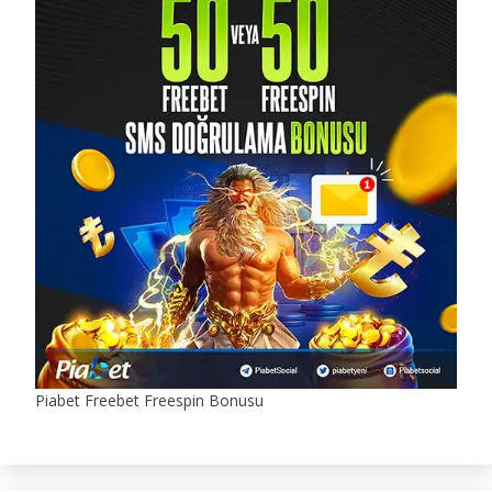
Piabet Freebet Freespin Bonusu