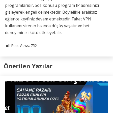
programlarıdır. Söz konusu program IP adresinizi
gizleyerek engeli delmektedir. Böylelikle aralıksız
eğlence keyfiniz devam etmektedir. Fakat VPN
kullanımı sitenin hızında düşüş yaşatır ve bet
deneyiminizi kötü etkileyebilir.
Post Views:
752
Önerilen Yazılar