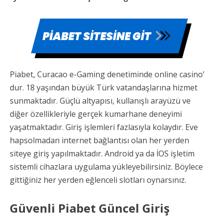
PİABET SİTESİNE GİT
Piabet, Curacao e-Gaming denetiminde online casino’
dur. 18 yaşından büyük Türk vatandaşlarına hizmet
sunmaktadır. Güçlü altyapısı, kullanışlı arayüzü ve
diğer özellikleriyle gerçek kumarhane deneyimi
yaşatmaktadır. Giriş işlemleri fazlasıyla kolaydır. Eve
hapsolmadan internet bağlantısı olan her yerden
siteye giriş yapılmaktadır. Android ya da İOS işletim
sistemli cihazlara uygulama yükleyebilirsiniz. Böylece
gittiğiniz her yerden eğlenceli slotları oynarsınız.
Güvenli Piabet Güncel Giriş