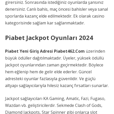
girersiniz. Sonrasında istediğiniz oyunlarda şansınız
denersiniz. Canlı bahis, maç öncesi bahisler veya sanal
sporlarda kazanç elde edilmektedir. Ek olarak casino
kategorisinde sağlam kar sağlanmaktadır.
Piabet Jackpot Oyunları 2024
Piabet Yeni Giriş Adresi Piabet462.Com
üzerinden
büyük ödüller dağıtılmaktadır. Üyeler, yüksek ödüllü
jackpot oyunlarından zaman geçirmektedir. Böylece
hem eğlenip hem de gelir elde ederler. Güncel
adresteki oyunlar fazlasıyla güvenlidir. Ve güçlü
altyapı sağlayıcılarıyla hilesiz kazanç fırsatları sunarlar.
Jackpot sağlayıcıları KA Gaming, Amatic, Fazi, Fugaso,
Wazdan vb. geliştiricilerdir. Sekmede Clash of Gods,
Diamond Jackpots, Star Spinner gibi onlarca slot