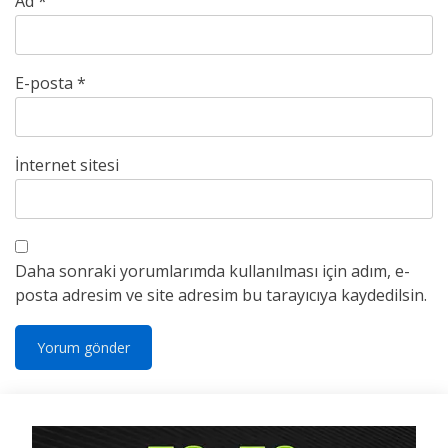
Ad
*
E-posta
*
İnternet sitesi
Daha sonraki yorumlarımda kullanılması için adım, e-
posta adresim ve site adresim bu tarayıcıya kaydedilsin.