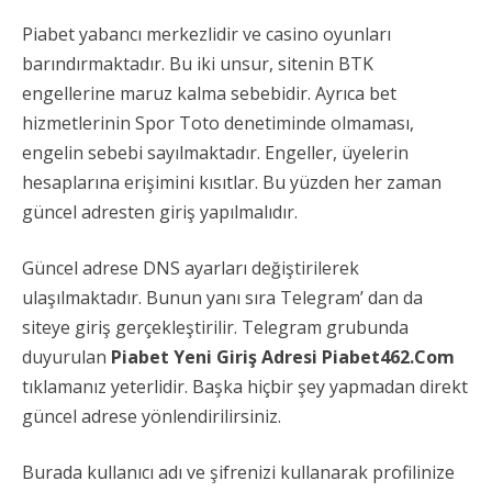
Piabet yabancı merkezlidir ve casino oyunları
barındırmaktadır. Bu iki unsur, sitenin BTK
engellerine maruz kalma sebebidir. Ayrıca bet
hizmetlerinin Spor Toto denetiminde olmaması,
engelin sebebi sayılmaktadır. Engeller, üyelerin
hesaplarına erişimini kısıtlar. Bu yüzden her zaman
güncel adresten giriş yapılmalıdır.
Güncel adrese DNS ayarları değiştirilerek
ulaşılmaktadır. Bunun yanı sıra Telegram’ dan da
siteye giriş gerçekleştirilir. Telegram grubunda
duyurulan
Piabet Yeni Giriş Adresi Piabet462.Com
tıklamanız yeterlidir. Başka hiçbir şey yapmadan direkt
güncel adrese yönlendirilirsiniz.
Burada kullanıcı adı ve şifrenizi kullanarak profilinize