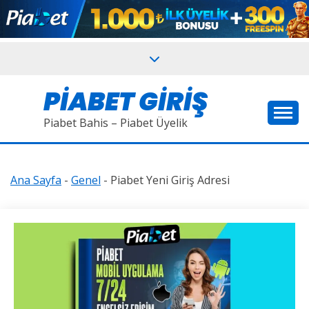
Skip
to
content
PIABET GIRIŞ
Piabet Bahis – Piabet Üyelik
Ana Sayfa
-
Genel
-
Piabet Yeni Giriş Adresi