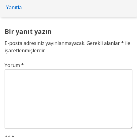
Yanıtla
Bir yanıt yazın
E-posta adresiniz yayınlanmayacak.
Gerekli alanlar
*
ile
işaretlenmişlerdir
Yorum
*