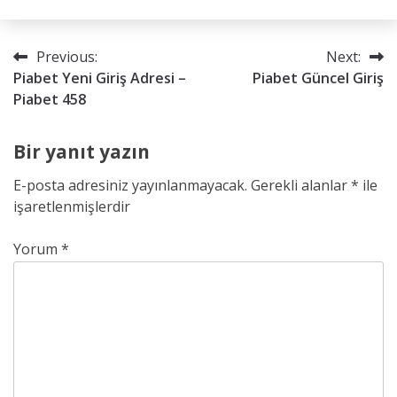
Yazı
Previous:
Next:
Piabet Yeni Giriş Adresi –
Piabet Güncel Giriş
gezinmesi
Piabet 458
Bir yanıt yazın
E-posta adresiniz yayınlanmayacak.
Gerekli alanlar
*
ile
işaretlenmişlerdir
Yorum
*