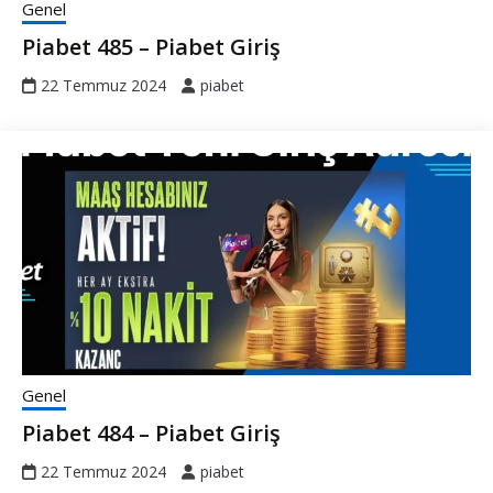
Genel
Piabet 485 – Piabet Giriş
22 Temmuz 2024
piabet
Genel
Piabet 484 – Piabet Giriş
22 Temmuz 2024
piabet