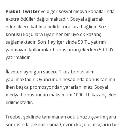
Piabet Twitter
ve diğer sosyal medya kanallarında
ekstra ödüller dağıtılmaktadır. Sosyal ağlardaki
etkinliklere katılma belirli kurallara bağlıdır. Söz
konusu koşullara uyan her bir üye ek kazanç
sağlamaktadır. Son 1 ay içerisinde 50 TL yatırım
yapmayan kullanıcılar bonuslarını çekerken 50 TRY
yatırmalıdır.
İlaveten aynı gün sadece 1 kez bonus alımı
yapılmaktadır. Oyuncunun hesabında bonus tanımlı
iken başka promosyondan yararlanılmaz. Sosyal
medya bonusundan maksimum 1000 TL kazanç elde
edilmektedir.
Freebet şeklinde tanımlanan ödülünüzü çevrim şartı
sonrasında çekebilirsiniz. Çevrim koşulu, maçların her