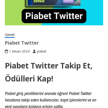
Genel
Piabet Twitter
1 Nisan 2024
piabet
Piabet Twitter Takip Et,
Ödülleri Kap!
Piabet giriş yeniliklerini anında öğren! Piabet Twitter
hesabına takip eden kullanıcılar, kayıt işlemlerini ve en
yeni oyunlara kolayca erişim sağla.