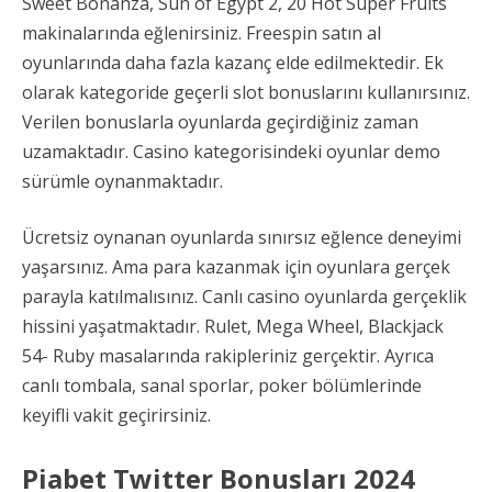
Sweet Bonanza, Sun of Egypt 2, 20 Hot Super Fruits
makinalarında eğlenirsiniz. Freespin satın al
oyunlarında daha fazla kazanç elde edilmektedir. Ek
olarak kategoride geçerli slot bonuslarını kullanırsınız.
Verilen bonuslarla oyunlarda geçirdiğiniz zaman
uzamaktadır. Casino kategorisindeki oyunlar demo
sürümle oynanmaktadır.
Ücretsiz oynanan oyunlarda sınırsız eğlence deneyimi
yaşarsınız. Ama para kazanmak için oyunlara gerçek
parayla katılmalısınız. Canlı casino oyunlarda gerçeklik
hissini yaşatmaktadır. Rulet, Mega Wheel, Blackjack
54- Ruby masalarında rakipleriniz gerçektir. Ayrıca
canlı tombala, sanal sporlar, poker bölümlerinde
keyifli vakit geçirirsiniz.
Piabet Twitter Bonusları 2024