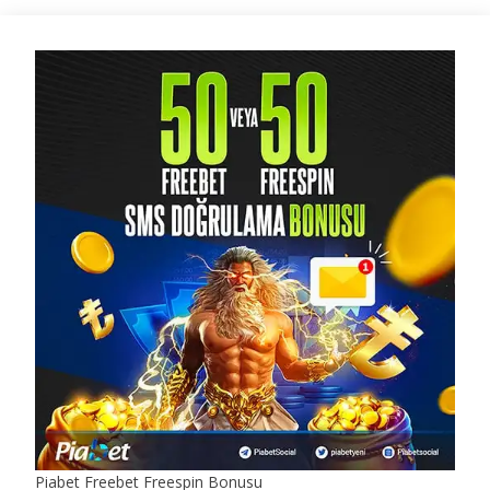
Piabet Freebet Freespin Bonusu